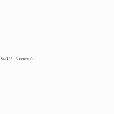
84/108 - Submergées
24 x 32 cm
aquarelle sur papie
- Prix sur demande -