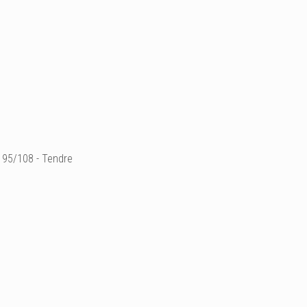
95/108 - Tendre
30 x 21 cm
aquarelle sur papie
- Prix sur demande -