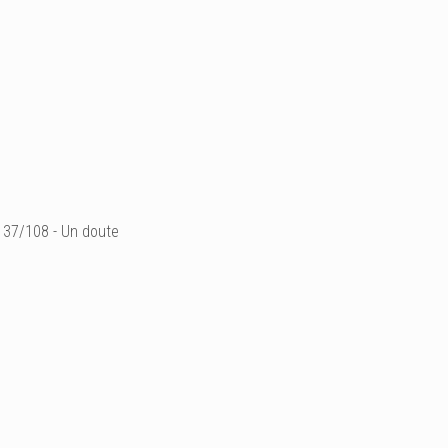
37/108 - Un doute
38 x 28 cm
aquarelle sur papie
- Prix sur demande -