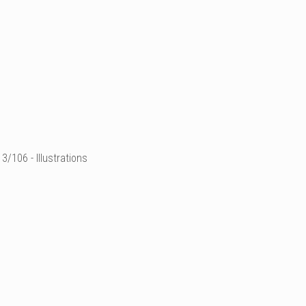
3/106 - Illustrations
24 x 32 cm
aquarelle sur papie
Collection privée