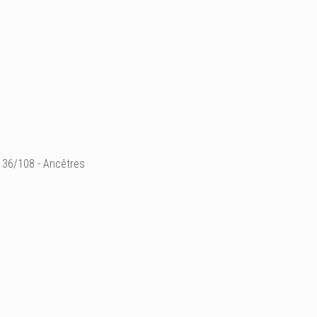
36/108 - Ancêtres
28 x 38 cm
aquarelle sur papie
- Prix sur demande -