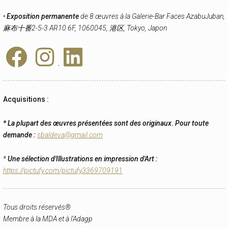
•
Exposition permanente
de 8 œuvres à la Galerie-Bar Faces AzabuJuban,
麻布十番2-5-3 AR10 6F, 1060045, 港区, Tokyo, Japon
Acquisitions :
* La plupart des œuvres présentées sont des originaux. Pour toute
demande :
sbaldeva@gmail.com
*
Une sélection d'Illustrations en impression d'Art :
https://pictufy.com/pictufy3369709191
Tous droits réservés®
Membre à la MDA et à l'Adagp